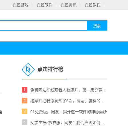
孔雀游戏
|
孔雀软件
|
孔雀资讯
|
孔雀教程
|
点击排行榜
1
免费网站在线观看人数飙升，第一集究竟有何魅力？
2
按摩师把我添高潮了6次，网友：这样的体验太疯狂了！
3
91免费版，网友：揭开这一软件的神秘面纱
独
4
女学生被c扒衣服，网友：我们应该如何保护青春的你我？