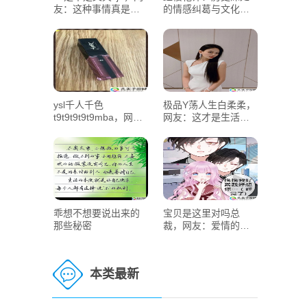
友：这种事情真是有
的情感纠葛与文化内
点离谱
涵究竟如何
ysl千人千色
极品Y荡人生白柔柔，
t9t9t9t9t9mba，网
网友：这才是生活的
友：这才是我心目中
真实写照！
的完美色彩！
乖想不想要说出来的
宝贝是这里对吗总
那些秘密
裁，网友：爱情的甜
蜜与现实的残酷
本类最新