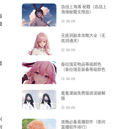
血战上海滩 秘籍（血战上
海滩秘籍无限血）
每
06-09
浸
无底洞副本攻略大全（无
底洞通关）
06-09
置
泰拉瑞亚物品等级颜色
（泰拉瑞亚装备等级颜色
，
稀有度）
06-09
，
羞羞漫画免费版阅读破解
版
06-09
兴
夜晚必备直播软件（夜间
到
直播软件排行）