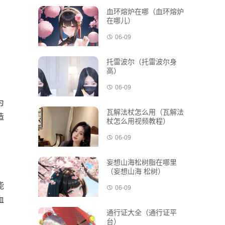
血环熔炉在哪（血环熔炉
在哪儿）
06-09
托雷波尔（托雷波尔身
高）
06-09
为
瓦解法杖怎么用（瓦解法
造
杖怎么用视频教程）
06-09
妄想山海松树脂在哪里
（妄想山海 松树）
能
06-09
血
通行证大全（通行证平
台）