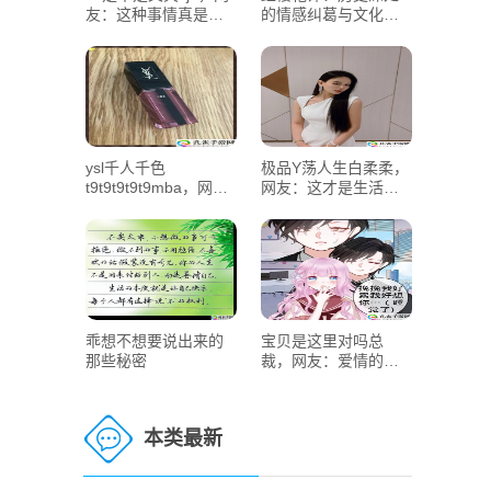
友：这种事情真是有
的情感纠葛与文化内
点离谱
涵究竟如何
ysl千人千色
极品Y荡人生白柔柔，
t9t9t9t9t9mba，网
网友：这才是生活的
友：这才是我心目中
真实写照！
的完美色彩！
乖想不想要说出来的
宝贝是这里对吗总
那些秘密
裁，网友：爱情的甜
蜜与现实的残酷
本类最新