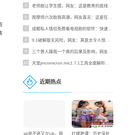
5
老师脱让学生摸，网友：这是教育的底线吗？
6
按摩师六次助我高潮，网友直言：这是在做什么？
而
7
成都私人情侣免费看电视剧的软件：快速无广告畅享高清！
该
8
9.1破解版无风险，网友：真是太令人惊喜了！
9
三个男人躁我一个爽的后果及影响，网友：这究竟是玩笑还是疯狂？
10
天堂jmcomicron.mic1.7.1工具全面解析：如何使用与常见问题解决
近期热点
sb是不是又欠cjb，网
红楼艳谭：历史深处