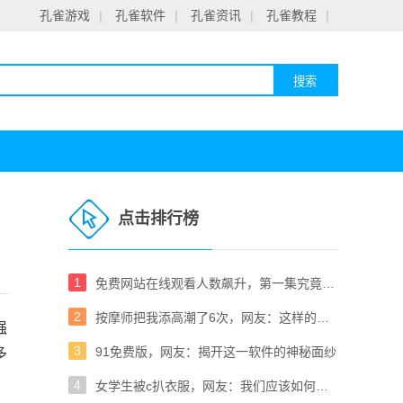
孔雀游戏
|
孔雀软件
|
孔雀资讯
|
孔雀教程
|
点击排行榜
1
免费网站在线观看人数飙升，第一集究竟有何魅力？
2
按摩师把我添高潮了6次，网友：这样的体验太疯狂了！
强
3
91免费版，网友：揭开这一软件的神秘面纱
多
4
女学生被c扒衣服，网友：我们应该如何保护青春的你我？