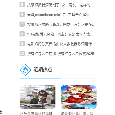
5
按摩师把我添高潮了6次，网友：这样的体验太疯狂了！
6
天堂jmcomicron.mic1.7.1工具全面解析：如何使用与常见问题解决
7
按摩师六次助我高潮，网友直言：这是在做什么？
8
9.1破解版无风险，网友：真是太令人惊喜了！
9
电影妈妈你真棒插曲快来救救我歌词是什么这首歌在电影中的作用是什么
10
搜有红包入口在哪-搜有红包入口位置2025
。
近期热点
会
岳故意装睡让我挺进
老师脱让学生摸，网