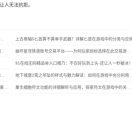
在是让人无法抗拒。
YSL水蜜桃86口红购买是否受到年龄限制：了解真实情况和合法购买指南
上古卷轴5匕首算不算单手武器？详解匕首在游戏中的分类与应
“铜”与深重的寓意：如何在多重维度理解“铜铜铜铜铜铜铜铜铜好多深”的真实含义
崩坏星穹铁道账号交易平台——为何玩家纷纷选择在此交易游戏账号？
91在线无码精品㊙️入口楼乃：不仅好玩到上头-还让人一秒破冰
学校停电被同桌c了3次：一场意外的友情考验：解锁独特美味新秘籍
地下城堡2鸾之吊坠的样式与魅力解读：如何在游戏
CUPFOXAPP.茶杯狐,网友: “让每一杯茶都有故事”：解锁独特美味新秘籍
重生细胞符文功能的详细解析与应用，探索符文在游戏中的关键作用