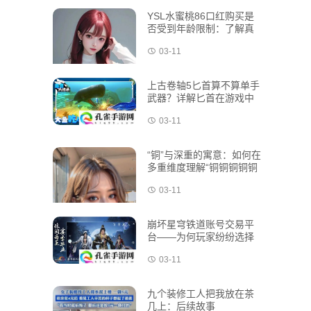
YSL水蜜桃86口红购买是
否受到年龄限制：了解真
实情况和合法购买指南
03-11
上古卷轴5匕首算不算单手
武器？详解匕首在游戏中
的分类与应用
03-11
“铜”与深重的寓意：如何在
多重维度理解“铜铜铜铜铜
铜铜铜铜好多深”的真实含
03-11
义
崩坏星穹铁道账号交易平
台——为何玩家纷纷选择
在此交易游戏账号？
03-11
九个装修工人把我放在茶
几上：后续故事