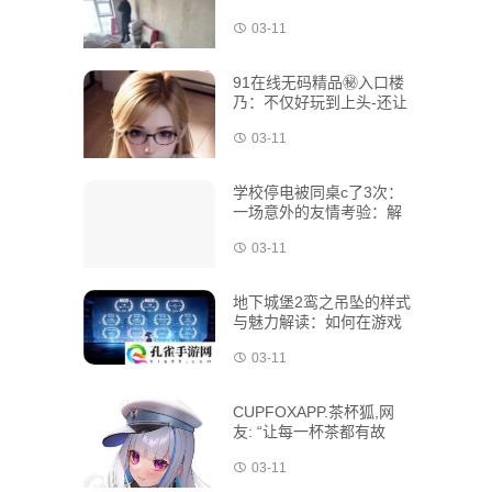
03-11
91在线无码精品㊙️入口楼
乃：不仅好玩到上头-还让
人一秒破冰！
03-11
学校停电被同桌c了3次：
一场意外的友情考验：解
锁独特美味新秘籍
03-11
地下城堡2鸾之吊坠的样式
与魅力解读：如何在游戏
中充分利用其独特功能
03-11
CUPFOXAPP.茶杯狐,网
友: “让每一杯茶都有故
事”：解锁独特美味新秘籍
03-11