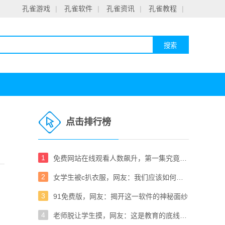
孔雀游戏
|
孔雀软件
|
孔雀资讯
|
孔雀教程
|
点击排行榜
1
免费网站在线观看人数飙升，第一集究竟有何魅力？
2
女学生被c扒衣服，网友：我们应该如何保护青春的你我？
3
91免费版，网友：揭开这一软件的神秘面纱
4
老师脱让学生摸，网友：这是教育的底线吗？