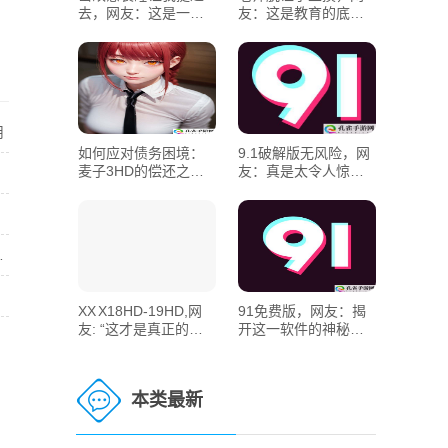
去，网友：这是一场
友：这是教育的底线
意外的游戏
吗？
用
如何应对债务困境：
9.1破解版无风险，网
麦子3HD的偿还之
友：真是太令人惊喜
道，这其中究竟隐藏
了！
着怎样的秘密？
！
中充分利用其独特功能
XX X18HD-19HD,网
91免费版，网友：揭
友: “这才是真正的高
开这一软件的神秘面
清体验！”
纱
本类最新