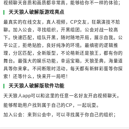
视频聊天音质和画质都非常高，能够给你不一样的体验；
天天狼人破解版游戏亮点
最真实的在线交友，真人视频，CP交友，狂飙演技不尬
聊。加入公会，寻找组织，开黑组团，公会对战一较高
下。快速匹配，组队开黑，随时随地开局，展示自我。公
平公正，拒绝贴脸，良好纯净的环境。最缜密的逻辑推
理，分区匹配，全新版型，不论萌新还是狼王，都有你的
舞台。最强大的娱乐功能，幸运宝箱，天狼圣典，海量道
具等你来拿。不间断限时活动，每天都有新鲜彩蛋等你探
索！还等什么，快来开一局吧！
天天狼人破解版软件功能
天天狼人app可以和这里的任意一名好友开启视频聊天。
能够帮助用户找到属于自己的CP，一起玩耍。
加入公会：来到公会中，可以寻找属于你自己的组织；