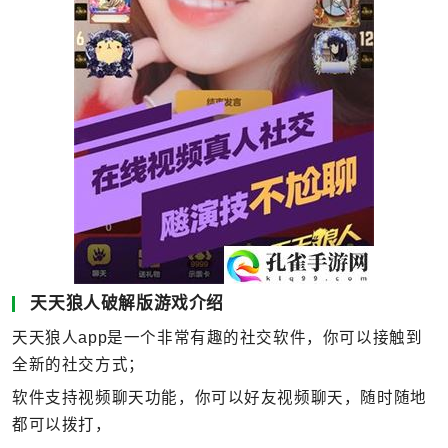
天天狼人破解版游戏介绍
天天狼人app是一个非常有趣的社交软件，你可以接触到
全新的社交方式；
软件支持视频聊天功能，你可以好友视频聊天，随时随地
都可以拨打，