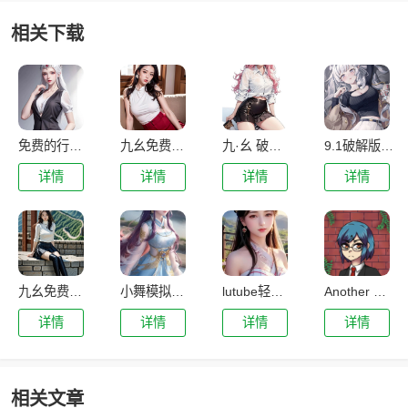
相关下载
免费的行情网站app软件合集下载
九幺免费版下载安装
九·幺 破解版
9.1破解版.apk
详情
详情
详情
详情
九幺免费版下载
小舞模拟器下载
lutube轻量版下载ios下载官方
Another Girl In The Wall
详情
详情
详情
详情
相关文章