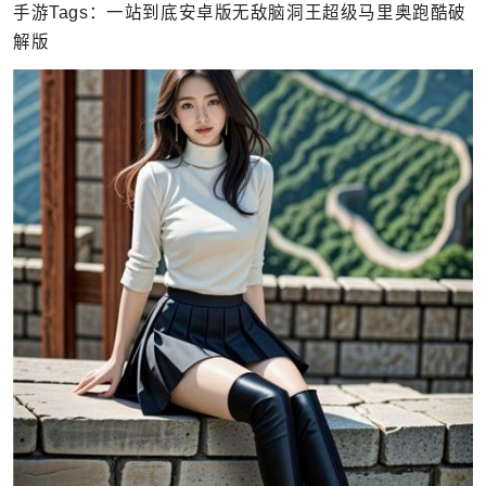
手游Tags：一站到底安卓版无敌脑洞王超级马里奥跑酷破
解版