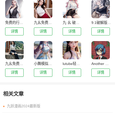
免费的行情网站app软件合集下载
九幺免费版下载安装
九·幺 破解版
9.1破解版.apk
详情
详情
详情
详情
九幺免费版下载
小舞模拟器下载
lutube轻量版下载ios下载官方
Another Girl In The Wall
详情
详情
详情
详情
相关文章
九妖漫画2024最新版