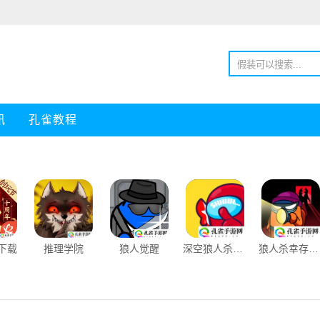
讯
孔雀教程
l下载
推理学院
狼人觉醒
深空狼人杀之王无限金币
狼人杀幸存者安卓手机版