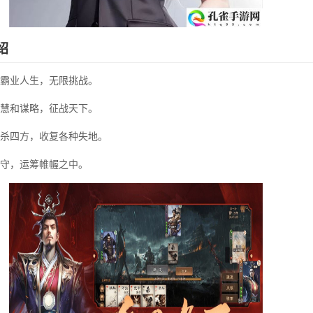
绍
霸业人生，无限挑战。
慧和谋略，征战天下。
杀四方，收复各种失地。
守，运筹帷幄之中。