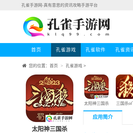
孔雀手游网-真有意思的资讯攻略手游平台
首页
孔雀游戏
孔雀软件
孔雀资
您的位置：
首页
>
孔雀游戏
>
太阳神三国杀
三国杀o
应用简介
太阳神三国杀