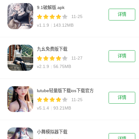
9.1破解版.apk
详情
11-25
v1.1.9
143.12MB
九幺免费版下载
详情
11-27
v2.1.9
56.75MB
lutube轻量版下载ios下载官方
详情
11-25
v5.1.4
93.21MB
小舞模拟器下载
详情