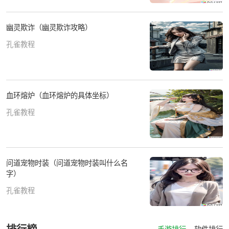
幽灵欺诈（幽灵欺诈攻略）
孔雀教程
血环熔炉（血环熔炉的具体坐标）
孔雀教程
问道宠物时装（问道宠物时装叫什么名
字）
孔雀教程