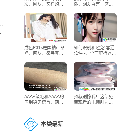
次，网友：这样的体
潮，网友直言：这是
验太疯狂了！
在做什么？
！
中充分利用其独特功能
成色P31s是国精产品
如何识别和避免“靠逼
吗，网友：探寻真
软件”-：全面解析这些
相！
恶意软件带来的风险
与危害
AAAA级毛和AAAA的
叔叔别撩我！这部免
区别稳居榜首，网
费观看的电视剧为何
友：品质两重天！
让人欲罢不能
本类最新