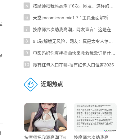
5
按摩师把我添高潮了6次，网友：这样的体验太疯狂了！
6
天堂jmcomicron.mic1.7.1工具全面解析：如何使用与常见问题解决
定
7
按摩师六次助我高潮，网友直言：这是在做什么？
8
9.1破解版无风险，网友：真是太令人惊喜了！
身
9
电影妈妈你真棒插曲快来救救我歌词是什么这首歌在电影中的作用是什么
轻
10
搜有红包入口在哪-搜有红包入口位置2025
。
近期热点
方
用
按摩师把我添高潮了6
按摩师六次助我高