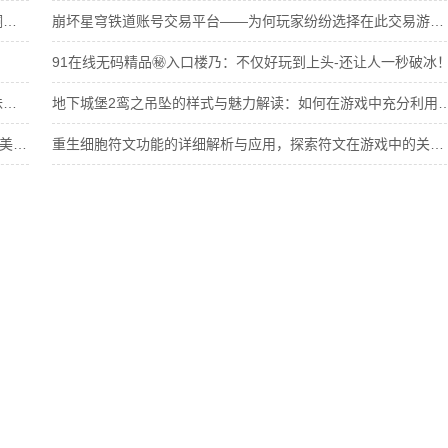
“铜”与深重的寓意：如何在多重维度理解“铜铜铜铜铜铜铜铜铜好多深”的真实含义
崩坏星穹铁道账号交易平台——为何玩家纷纷选择在此交易游戏账号？
91在线无码精品㊙️入口楼乃：不仅好玩到上头-还让人一秒破冰
学校停电被同桌c了3次：一场意外的友情考验：解锁独特美味新秘籍
地下城堡2鸾之吊坠的样式与魅力解读：如何在游戏
CUPFOXAPP.茶杯狐,网友: “让每一杯茶都有故事”：解锁独特美味新秘籍
重生细胞符文功能的详细解析与应用，探索符文在游戏中的关键作用