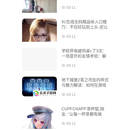
03-11
91在线无码精品㊙️入口楼
乃：不仅好玩到上头-还让
人一秒破冰！
03-11
学校停电被同桌c了3次：
一场意外的友情考验：解
锁独特美味新秘籍
03-11
地下城堡2鸾之吊坠的样式
与魅力解读：如何在游戏
中充分利用其独特功能
03-11
CUPFOXAPP.茶杯狐,网
友: “让每一杯茶都有故
事”：解锁独特美味新秘籍
03-11