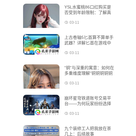
YSL水蜜桃86口红购买是
否受到年龄限制：了解真
实情况和合法购买指南
03-11
上古卷轴5匕首算不算单手
武器？详解匕首在游戏中
的分类与应用
03-11
“铜”与深重的寓意：如何在
多重维度理解“铜铜铜铜铜
铜铜铜铜好多深”的真实含
03-11
义
崩坏星穹铁道账号交易平
台——为何玩家纷纷选择
在此交易游戏账号？
03-11
九个装修工人把我放在茶
几上：后续故事