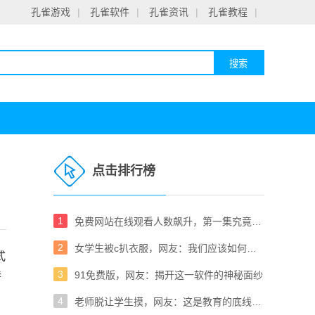
孔雀游戏
|
孔雀软件
|
孔雀资讯
|
孔雀教程
|
点击排行榜
！
1
免费网站在线观看人数飙升，第一集究竟有何魅力？
2
女学生被c扒衣服，网友：我们应该如何保护青春的你我？
式
3
91免费版，网友：揭开这一软件的神秘面纱
特
4
老师脱让学生摸，网友：这是教育的底线吗？