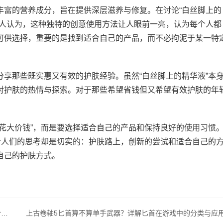
丰富的营养成分，旨在提供深层滋养与修复。在讨论“白丝脚上的
的人认为，这种独特的创意使用方法让人眼前一亮，认为每个人都
可供选择，重要的是找到适合自己的产品，而不必拘泥于某一特
享那些既实惠又有效的护肤经验。虽然“白丝脚上的精华液”本
对护肤的热情与探索。对于那些希望省钱但又希望有效护肤的年
花大价钱”，而是要选择适合自己的产品和保持良好的使用习惯
给人们的思考却是切实的：护肤路上，创新的尝试和适合自己的
自己的护肤方式。
YSL水蜜桃86口红购买是否受到年龄限制：了解真实情况和合法购买指南
上古卷轴5匕首算不算单手武器？详解匕首在游戏中的分类与应